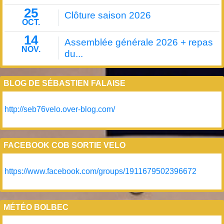
25
Clôture saison 2026
OCT.
14
Assemblée générale 2026 + repas
NOV.
du...
BLOG DE SÉBASTIEN FALAISE
http://seb76velo.over-blog.com/
FACEBOOK COB SORTIE VELO
https://www.facebook.com/groups/1911679502396672
MÉTÉO BOLBEC