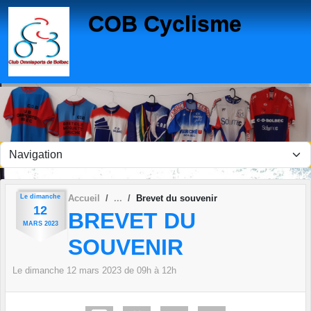
Panneau de gestion des cookies
COB Cyclisme
Le
dimanche
Accueil
Brevet du souvenir
12
BREVET DU
MARS
2023
SOUVENIR
Le
dimanche
12
mars
2023
de 09h à 12h