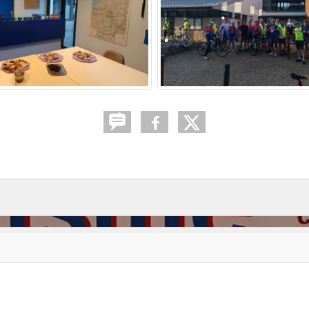
•
•
•
•
•
•
•