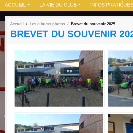
ACCUEIL
LA VIE DU CLUB
INFOS PRATIQUE
Accueil
Les albums photos
Brevet du souvenir 2025
BREVET DU SOUVENIR 20
•
•
•
•
•
•
•
•
•