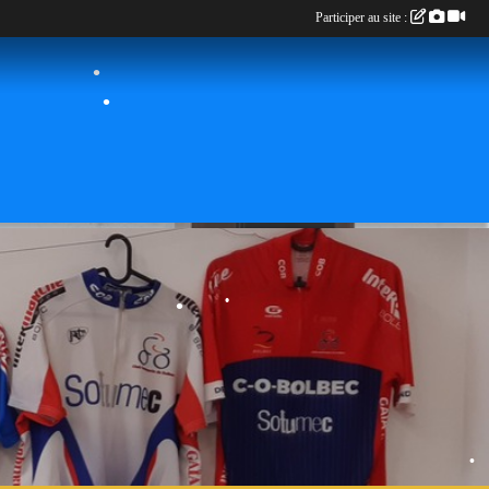
Participer au site :
•
•
•