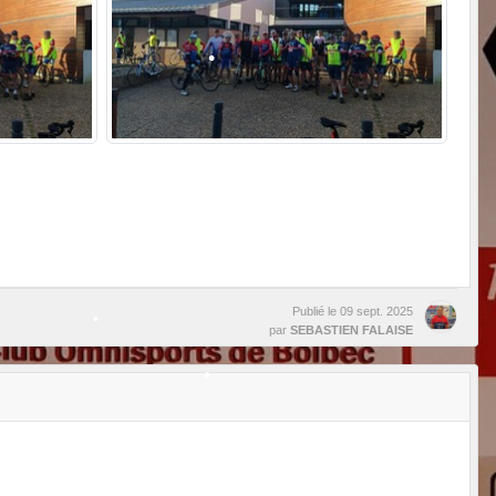
•
•
•
•
•
Publié le
09 sept. 2025
par
SEBASTIEN FALAISE
•
•
•