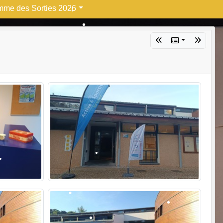
mme des Sorties 2026
•
•
•
•
•