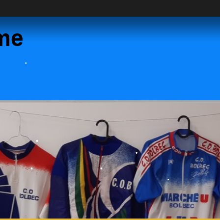
me
•
•