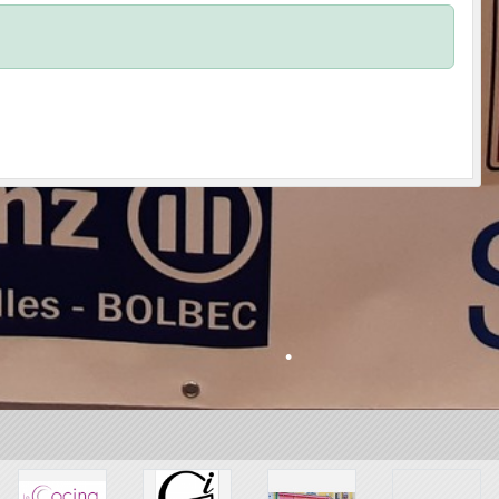
•
•
•
•