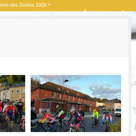
mme des Sorties 2026
•
•
•