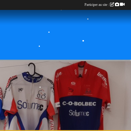
•
Participer au site :
•
•
•
•
•
•
•
•
•