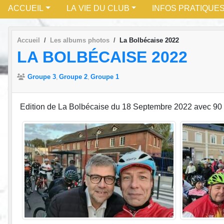
ACCUEIL
LA VIE DU CLUB
INFOS PRATIQUE
Accueil
Les albums photos
La Bolbécaise 2022
LA BOLBÉCAISE 2022
•
Groupe 3
Groupe 2
Groupe 1
Edition de La Bolbécaise du 18 Septembre 2022 avec 90 
•
•
•
•