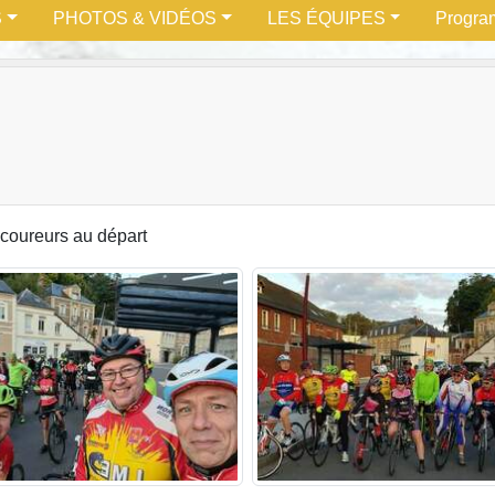
S
PHOTOS & VIDÉOS
LES ÉQUIPES
Progra
•
•
coureurs au départ